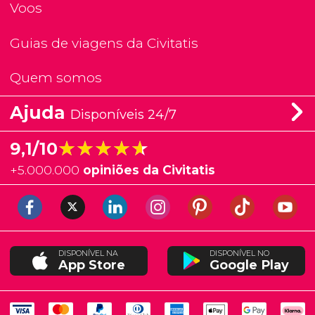
Voos
Guias de viagens da Civitatis
Quem somos
Ajuda
Disponíveis 24/7
★★★★★
★★★★★
9,1/10
+
5.000.000
opiniões da Civitatis
DISPONÍVEL NA
DISPONÍVEL NO
App Store
Google Play