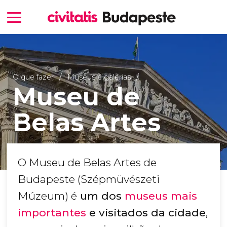
O que fazer
Museus e galerias
Museu de
Belas Artes
O Museu de Belas Artes de
Budapeste (Szépmüvészeti
Múzeum) é
um dos
museus mais
importantes
e visitados da cidade
,