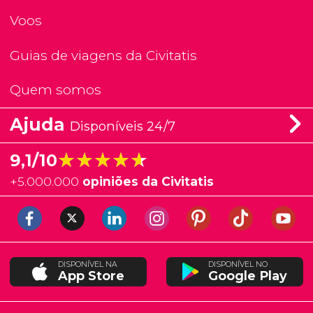
Voos
Guias de viagens da Civitatis
Quem somos
Ajuda
Disponíveis 24/7
★★★★★
★★★★★
9,1/10
+
5.000.000
opiniões da Civitatis
DISPONÍVEL NA
DISPONÍVEL NO
App Store
Google Play