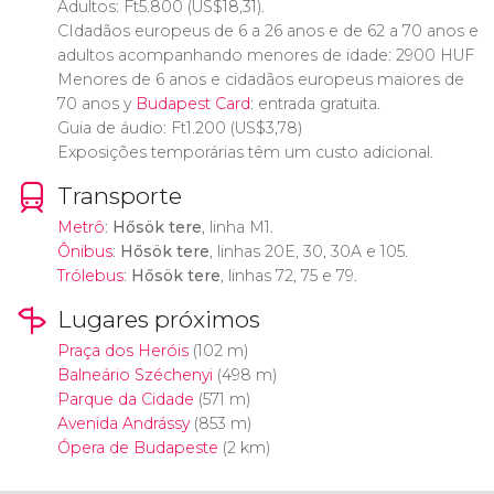
Adultos:
Ft
5.800 (
US$
18,31).
CIdadãos europeus de 6 a 26 anos e de 62 a 70 anos e
adultos acompanhando menores de idade: 2900 HUF
Menores de 6 anos e cidadãos europeus maiores de
70 anos y
Budapest Card
: entrada gratuita.
Guia de áudio:
Ft
1.200 (
US$
3,78)
Exposições temporárias têm um custo adicional.
Transporte
Metrô
:
Hősök tere
, linha M1.
Ônibus
:
Hősök tere
, linhas 20E, 30, 30A e 105.
Trólebus
:
Hősök tere
, linhas 72, 75 e 79.
Lugares próximos
Praça dos Heróis
(102 m)
Balneário Széchenyi
(498 m)
Parque da Cidade
(571 m)
Avenida Andrássy
(853 m)
Ópera de Budapeste
(2 km)