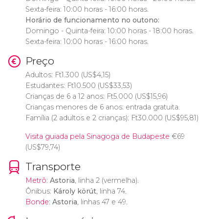
Sexta-feira: 10:00 horas - 16:00 horas.
Horário de funcionamento no outono:
Domingo - Quinta-feira: 10:00 horas - 18:00 horas.
Sexta-feira: 10:00 horas - 16:00 horas.
Preço
Adultos:
Ft
1.300 (
US$
4,15)
Estudantes:
Ft
10.500 (
US$
33,53)
Crianças de 6 a 12 anos:
Ft
5.000 (
US$
15,96)
Crianças menores de 6 anos: entrada gratuita.
Família (2 adultos e 2 crianças):
Ft
30.000 (
US$
95,81)
Visita guiada pela Sinagoga de Budapeste
€
69
(
US$
79,74)
Transporte
Metrô
:
Astoria
, linha 2 (vermelha).
Ônibus:
Károly körút
, linha 74.
Bonde
:
Astoria
, linhas 47 e 49.