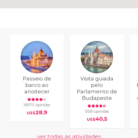
Passeio de
Visita guiada
barco ao
pelo
anoitecer
Parlamento de
Budapeste
16970 opiniões
9561 opiniões
28,9
US$
40,5
US$
ver todas as atividades