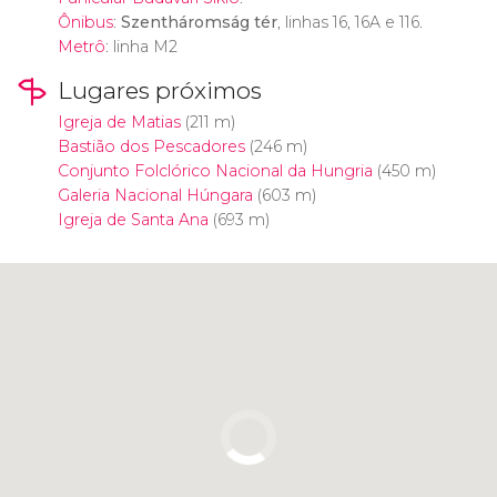
Ônibus
:
Szentháromság tér
, linhas 16, 16A e 116.
Metrô
: linha M2
Lugares próximos
Igreja de Matias
(211 m)
Bastião dos Pescadores
(246 m)
Conjunto Folclórico Nacional da Hungria
(450 m)
Galeria Nacional Húngara
(603 m)
Igreja de Santa Ana
(693 m)
Clique para usar o mapa