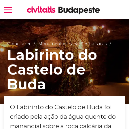
O que fazer
Monumentos e atrações turísticas
Labirinto do
Castelo de
Buda
O Labirinto do Castelo de Buda foi
criado pela ação da água quente do
manancial sobre a roca calcária da