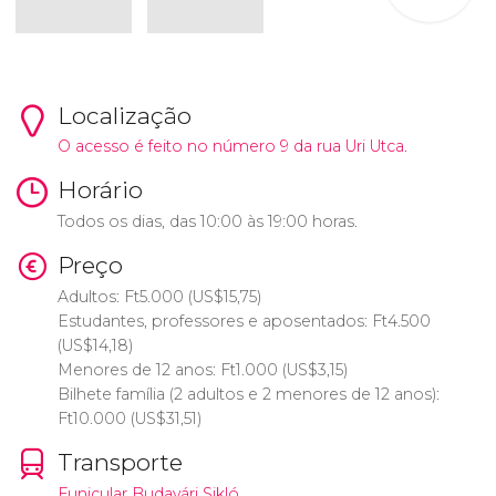
Localização
O acesso é feito no número 9 da rua Uri Utca.
Horário
Todos os dias, das 10:00 às 19:00 horas.
Preço
Adultos:
Ft
5.000 (
US$
15,75)
Estudantes, professores e aposentados:
Ft
4.500
(
US$
14,18)
Menores de 12 anos:
Ft
1.000 (
US$
3,15)
Bilhete família (2 adultos e 2 menores de 12 anos):
Ft
10.000 (
US$
31,51)
Transporte
Funicular Budavári Sikló
.