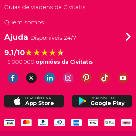
Guias de viagens da Civitatis
Quem somos
Ajuda
Disponíveis 24/7
★★★★★
★★★★★
9,1/10
+
5.000.000
opiniões da Civitatis
DISPONÍVEL NA
DISPONÍVEL NO
App Store
Google Play