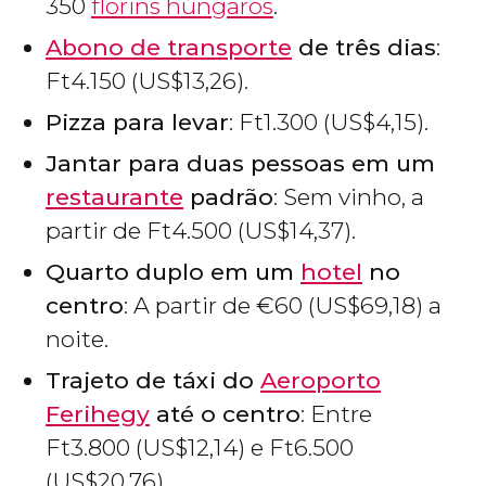
350
florins húngaros
.
Abono de transporte
de três dias
:
Ft
4.150 (
US$
13,26).
Pizza para levar
:
Ft
1.300 (
US$
4,15).
Jantar para duas pessoas em um
restaurante
padrão
: Sem vinho, a
partir de
Ft
4.500 (
US$
14,37).
Quarto duplo em um
hotel
no
centro
: A partir de
€
60 (
US$
69,18) a
noite.
Trajeto de táxi do
Aeroporto
Ferihegy
até o centro
: Entre
Ft
3.800 (
US$
12,14) e
Ft
6.500
(
US$
20,76).