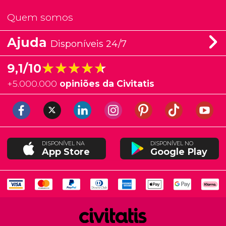
Quem somos
Ajuda
Disponíveis 24/7
★★★★★
★★★★★
9,1/10
+
5.000.000
opiniões da Civitatis
DISPONÍVEL NA
DISPONÍVEL NO
App Store
Google Play