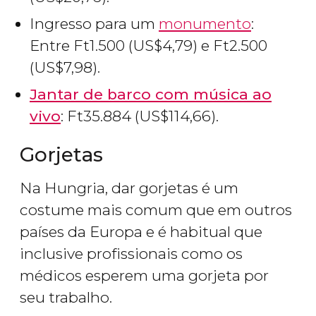
Ingresso para um
monumento
:
Entre
Ft
1.500 (
US$
4,79) e
Ft
2.500
(
US$
7,98).
Jantar de barco com música ao
vivo
:
Ft
35.884 (
US$
114,66).
Gorjetas
Na Hungria, dar gorjetas é um
costume mais comum que em outros
países da Europa e é habitual que
inclusive profissionais como os
médicos esperem uma gorjeta por
seu trabalho.