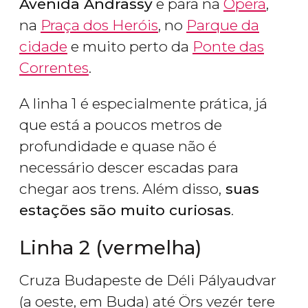
Avenida Andrassy
e para na
Ópera
,
na
Praça dos Heróis
, no
Parque da
cidade
e muito perto da
Ponte das
Correntes
.
A linha 1 é especialmente prática, já
que está a poucos metros de
profundidade e quase não é
necessário descer escadas para
chegar aos trens. Além disso,
suas
estações são muito curiosas
.
Linha 2 (vermelha)
Cruza Budapeste de Déli Pályaudvar
(a oeste, em Buda) até Örs vezér tere