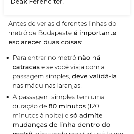
Deák Ferenc tér
.
Antes de ver as diferentes linhas do
metrô de Budapeste
é importante
esclarecer duas coisas
:
Para entrar no metrô
não há
catracas
e se você viaja com a
passagem simples,
deve validá-la
nas máquinas laranjas.
A passagem simples
tem uma
duração de
80 minutos
(120
minutos à noite) e
só admite
mudanças de linha dentro do
metrô
, não sendo possível usá-la em