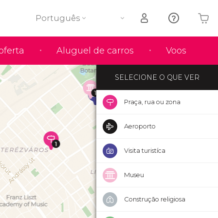
Português
O seu carrinho está vazio
oferta
Aluguel de carros
Voos
SELECIONE O QUE VER
Praça, rua ou zona
Aeroporto
Visita turistíca
Museu
Construção religiosa