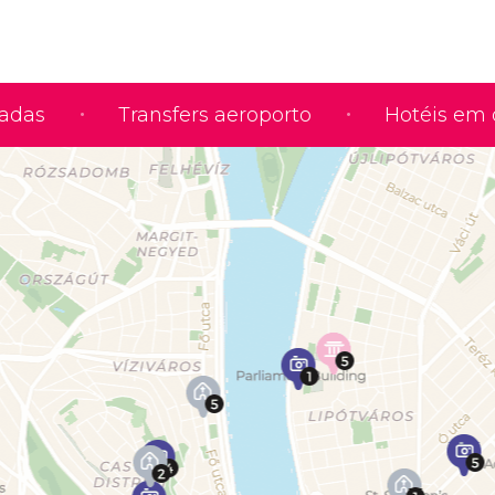
iadas
Transfers aeroporto
Hotéis em 