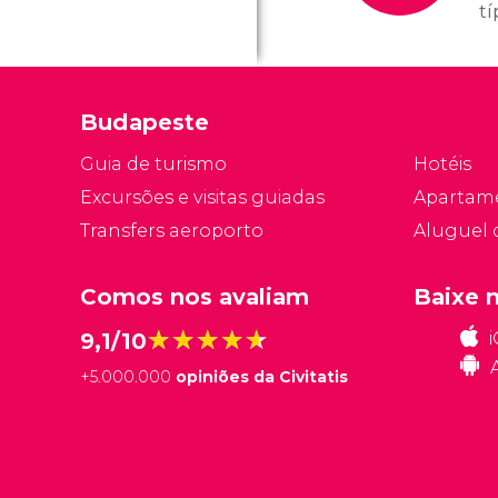
tí
c
ao
in
Budapeste
d
s
Guia de turismo
Hotéis
fe
Excursões e visitas guiadas
Apartam
ob
Transfers aeroporto
Aluguel 
Comos nos avaliam
Baixe 
★★★★★
★★★★★
9,1/10
+
5.000.000
opiniões da Civitatis