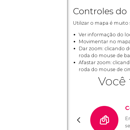
Controles do
Utilizar o mapa é muito 
Ver informação do loc
Movimentar no mapa
Dar zoom: clicando 
roda do mouse de bai
Afastar zoom: clica
roda do mouse de cim
Você 
C
E
s